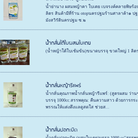
น้ำย่านาง ผสมหญ้าคา ใบเตย เบจรงค์คลายพิษร้อ
ลิตร สินค้ามีที่ร้าน otopนครปฐมร้านศาลาค้า๑
มังสวิรัตินครปฐม ซ.๒
น้ำกลั่นใต้ใบผสมใบเตย
(น้ำหญ้าใต้ใบเช้มข้น)ขนาดบรรจุ ขวดใหญ่ 1 ลิตร 
น้ำกลั่นหญ้ารีแพร์
น้ำกลั่นคุณภาพน้ำกลั่นหญ้ารีแพร์: (สูตรผสม ว่
บรรจุ 1000cc.สรรพคุณ: คืนความสาว ด้วยการกระช
พรรณให้แต่งตึงแลดูสดใส ช่วยส...
น้ำกลั่นปอกะบิด
น้ำกลั่นปอกะบิด (ผสมใบเตย)บรรจุ 1000 cc"สรร