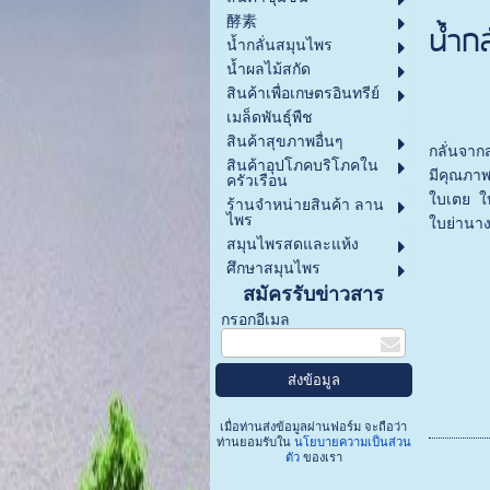
酵素
น้ำก
น้ำกลั่นสมุนไพร
น้ำผลไม้สกัด
สินค้าเพื่อเกษตรอินทรีย์
เมล็ดพันธุ์พืช
สินค้าสุขภาพอื่นๆ
กลั่นจาก
สินค้าอุปโภคบริโภคใน
มีคุณภา
ครัวเรือน
ใบเตย ใ
ร้านจำหน่ายสินค้า ลาน
ไพร
ใบย่านาง
สมุนไพรสดและแห้ง
ศึกษาสมุนไพร
สมัครรับข่าวสาร
กรอกอีเมล
เมื่อท่านส่งข้อมูลผ่านฟอร์ม จะถือว่า
ท่านยอมรับใน
นโยบายความเป็นส่วน
ตัว
ของเรา