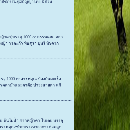
ภสัชกรรมภูมิปัญญาไทย มีส่วน
หญ้าคา)บรรจุ 1000 cc.สรรพคุณ: ออก
ญ้า ารตะกั่ว พิษสุรา บุหรี่ พิษจาก
รจุ 1000 cc.สรรพคุณ ป้องกันมะเร็ง
โรคตามัวและตาต้อ บำรุงสายตา แก้
กอบ ต้นไผ่น้ำ รากหญ้าคา ใบเตย บรรจุ
 สรรพคุณ/ช่วยบรรเทาอาการต่อมลูก