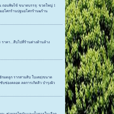
น ถอนพิษไข้ ขนาดบรรจุ: ขวดใหญ่ 1
 ปฐมอโศกร้านปฐมอโศกร้าน๒ร้าน
ราคา...สืบไปที่ร้านต่างด้านล้าง
านชักมดลูก รากสามสิบ ใบเตย)ขนาด
ับช่องคลอด ลดการเกิดสิว บำรุงผิว
พคุณ: ช่วยลดไขมันและน้ำตาลในเลือด