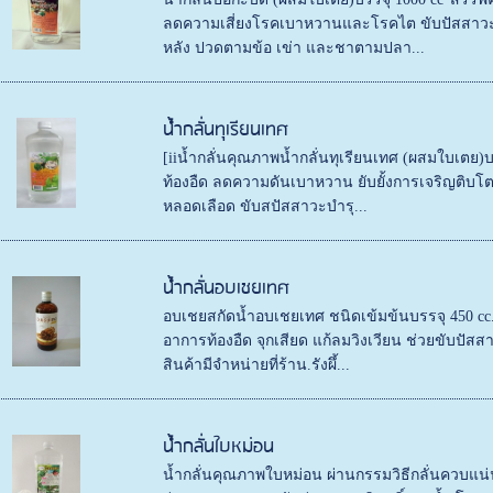
ลดความเสี่ยงโรคเบาหวานและโรคไต ขับปัสสาวะ
หลัง ปวดตามข้อ เข่า และชาตามปลา...
น้ำกลั่นทุเรียนเทศ
[iiน้ำกลั่นคุณภาพน้ำกลั่นทุเรียนเทศ (ผสมใบเตย
ท้องอืด ลดความดันเบาหวาน ยับยั้งการเจริญติบ
หลอดเลือด ขับสปัสสาวะบำรุ...
น้ำกลั่นอบเชยเทศ
อบเชยสกัดน้ำอบเชยเทศ ชนิดเข้มข้นบรรจุ 450 c
อาการท้องอืด จุกเสียด แก้ลมวิงเวียน ช่วยขับปั
สินค้ามีจำหน่ายที่ร้าน.รังผึ้...
น้ำกลั่นใบหม่อน
น้ำกลั่นคุณภาพใบหม่อน ผ่านกรรมวิธีกลั่นควบแน่