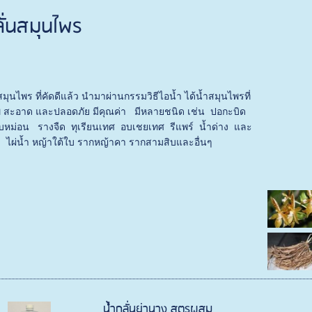
ลั่นสมุนไพร
สมุนไพร ที่คัดดีแล้ว นำมาผ่านกรรมวิธีไอน้ำ ได้น้ำสมุนไพรที่
พ สะอาด และปลอดภัย มีคุณค่า มีหลายชนิด เช่น ปอกะบิด
บหม่อน รางจืด ทุเรียนเทศ อบเชยเทศ รีแพร์ น้ำด่าง และ
 ไผ่น้ำ หญ้าใต้ใบ รากหญ้าคา รากสามสิบและอื่นๆ
น้ำกลั่นย่านาง สูตรผสม