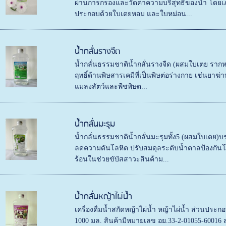
ผ่านการกรองและวัดค่าความบริสุทธิ์ของน้ำ โดยเ
ประกอบด้วยใบเตยหอม และใบหม่อน...
น้ำกลั่นรางจืด
น้ำกลั่นธรรมชาติน้ำกลั่นรางจืด (ผสมใบเตย ราก
ฤทธิ์ด้านพิษสารเคมีที่เป็นพิษต่อร่างกาย เช่นยาฆ่าห
แมลงสัตว์และพืชพิษต...
น้ำกลั่นมะรุม
น้ำกลั่นธรรมชาติน้ำกลั่นมะรุมทั้ง5 (ผสมใบเตย)บร
ลดความดันโลหิต ปรับสมดุลระดับน้ำตาลป้องกัน
ร้อนในช่วยขับัสสาวะสินค้าม...
น้ำกลั่นหญ้าไผ่น้ำ
เครื่องดื่มน้ำสกัดหญ้าไผ่น้ำ หญ้าไผ่น้ำ ส่วนประ
1000 มล. สินค้ามีหมายเลข อย.33-2-01055-60016