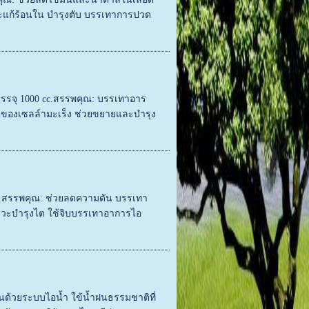
แก้ร้อนใน บำรุงตับ บรรเทาการปวด
)บรรจุ 1000 cc.สรรพคุณ: บรรเทาอาร
โตของเซลล์ามะเร็ง ช่วยขยายและบำรุง
c.สรรพคุณ: ช่วยลดความดัน บรรเทา
สสาวะบำรุงไต ใช้จิบบรรเทาอาการไอ
นด้วยระบบไอน้ำ ใข้น้ำฝนธรรมชาติที่