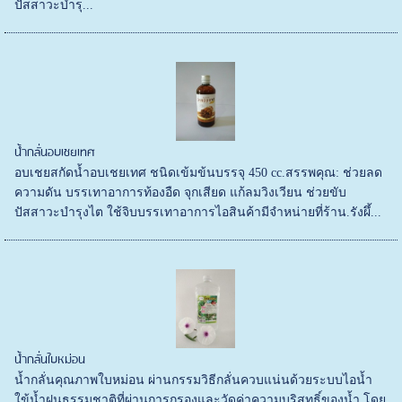
ปัสสาวะบำรุ...
น้ำกลั่นอบเชยเทศ
อบเชยสกัดน้ำอบเชยเทศ ชนิดเข้มข้นบรรจุ 450 cc.สรรพคุณ: ช่วยลด
ความดัน บรรเทาอาการท้องอืด จุกเสียด แก้ลมวิงเวียน ช่วยขับ
ปัสสาวะบำรุงไต ใช้จิบบรรเทาอาการไอสินค้ามีจำหน่ายที่ร้าน.รังผึ้...
น้ำกลั่นใบหม่อน
น้ำกลั่นคุณภาพใบหม่อน ผ่านกรรมวิธีกลั่นควบแน่นด้วยระบบไอน้ำ
ใข้น้ำฝนธรรมชาติที่ผ่านการกรองและวัดค่าความบริสุทธิ์ของน้ำ โดย