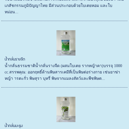
เภสัชกรรมภูมิปัญญาไทย มีส่วนประกอบด้วยใบเตยหอม และใบ
หม่อน...
น้ำกลั่นรางจืด
น้ำกลั่นธรรมชาติน้ำกลั่นรางจืด (ผสมใบเตย รากหญ้าคา)บรรจุ 1000
cc.สรรพคุณ: ออกฤทธิ์ด้านพิษสารเคมีที่เป็นพิษต่อร่างกาย เช่นยาฆ่า
หญ้า ารตะกั่ว พิษสุรา บุหรี่ พิษจากแมลงสัตว์และพืชพิษต...
น้ำกลั่นมะรุม