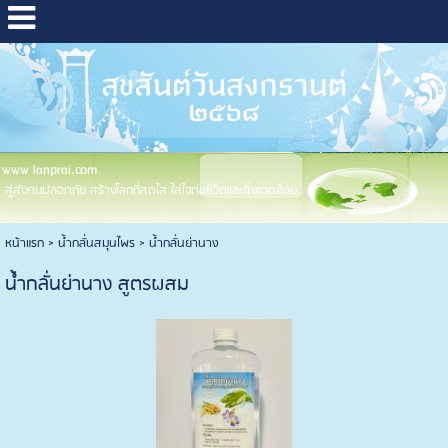
www lanprai.com
สู่สังคมปลอดภัย สร้างโลกที่สดใส ใส่ใจต่อชีวิตและสิ่งแวดล้อม
หน้าแรก
>
น้ำกลั่นสมุนไพร
>
น้ำกลั่นย่านาง
น้ำกลั่นย่านาง สูตรผสม