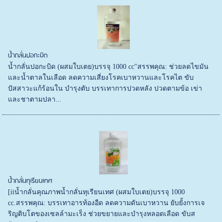
น้ำกลั่นปอกะบิด
น้ำกลั่นปอกะบิด (ผสมใบเตย)บรรจุ 1000 cc"สรรพคุณ: ช่วยลดไขมัน
และน้ำตาลในเลือด ลดความเสี่ยงโรคเบาหวานและโรคไต ขับ
ปัสสาวะแก้ร้อนใน บำรุงตับ บรรเทาการปวดหลัง ปวดตามข้อ เข่า
และชาตามปลา...
น้ำกลั่นทุเรียนเทศ
[iiน้ำกลั่นคุณภาพน้ำกลั่นทุเรียนเทศ (ผสมใบเตย)บรรจุ 1000
cc.สรรพคุณ: บรรเทาอารท้องอืด ลดความดันเบาหวาน ยับยั้งการเจ
ริญติบโตของเซลล์ามะเร็ง ช่วยขยายและบำรุงหลอดเลือด ขับส