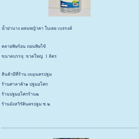
น้ำย่านาง ผสมหญ้าคา ใบเตย เบจรงค์
คลายพิษร้อน ถอนพิษไข้
ขนาดบรรจุ: ขวดใหญ่ 1 ลิตร
สินค้ามีที่ร้าน otopนครปฐม
ร้านศาลาค้า๑ ปฐมอโศก
ร้านปฐมอโศกร้าน๒
ร้านมังสวิรัตินครปฐม ซ.๒