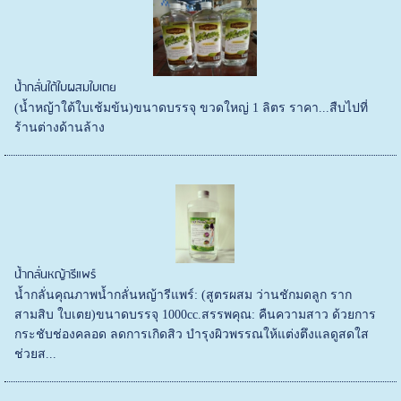
น้ำกลั่นใต้ใบผสมใบเตย
(น้ำหญ้าใต้ใบเช้มข้น)ขนาดบรรจุ ขวดใหญ่ 1 ลิตร ราคา...สืบไปที่
ร้านต่างด้านล้าง
น้ำกลั่นหญ้ารีแพร์
น้ำกลั่นคุณภาพน้ำกลั่นหญ้ารีแพร์: (สูตรผสม ว่านชักมดลูก ราก
สามสิบ ใบเตย)ขนาดบรรจุ 1000cc.สรรพคุณ: คืนความสาว ด้วยการ
กระชับช่องคลอด ลดการเกิดสิว บำรุงผิวพรรณให้แต่งตึงแลดูสดใส
ช่วยส...