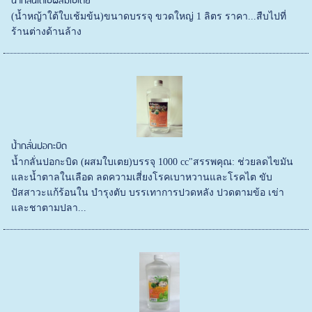
น้ำกลั่นใต้ใบผสมใบเตย
(น้ำหญ้าใต้ใบเช้มข้น)ขนาดบรรจุ ขวดใหญ่ 1 ลิตร ราคา...สืบไปที่
ร้านต่างด้านล้าง
น้ำกลั่นปอกะบิด
น้ำกลั่นปอกะบิด (ผสมใบเตย)บรรจุ 1000 cc"สรรพคุณ: ช่วยลดไขมัน
และน้ำตาลในเลือด ลดความเสี่ยงโรคเบาหวานและโรคไต ขับ
ปัสสาวะแก้ร้อนใน บำรุงตับ บรรเทาการปวดหลัง ปวดตามข้อ เข่า
และชาตามปลา...