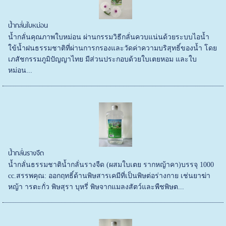
น้ำกลั่นใบหม่อน
น้ำกลั่นคุณภาพใบหม่อน ผ่านกรรมวิธีกลั่นควบแน่นด้วยระบบไอน้ำ
ใข้น้ำฝนธรรมชาติที่ผ่านการกรองและวัดค่าความบริสุทธิ์ของน้ำ โดย
เภสัชกรรมภูมิปัญญาไทย มีส่วนประกอบด้วยใบเตยหอม และใบ
หม่อน...
น้ำกลั่นรางจืด
น้ำกลั่นธรรมชาติน้ำกลั่นรางจืด (ผสมใบเตย รากหญ้าคา)บรรจุ 1000
cc.สรรพคุณ: ออกฤทธิ์ด้านพิษสารเคมีที่เป็นพิษต่อร่างกาย เช่นยาฆ่า
หญ้า ารตะกั่ว พิษสุรา บุหรี่ พิษจากแมลงสัตว์และพืชพิษต...