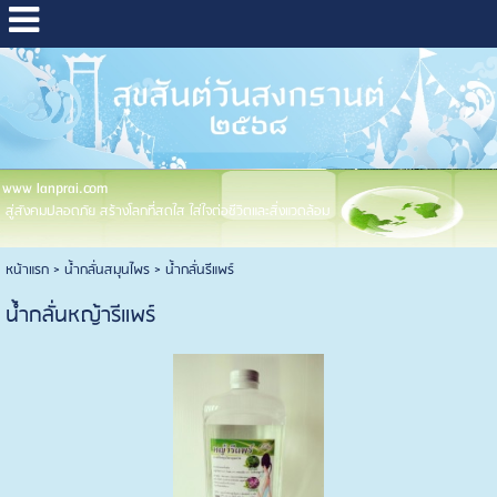
www lanprai.com
สู่สังคมปลอดภัย สร้างโลกที่สดใส ใส่ใจต่อชีวิตและสิ่งแวดล้อม
หน้าแรก
>
น้ำกลั่นสมุนไพร
>
น้ำกลั่นรีแพร์
น้ำกลั่นหญ้ารีแพร์