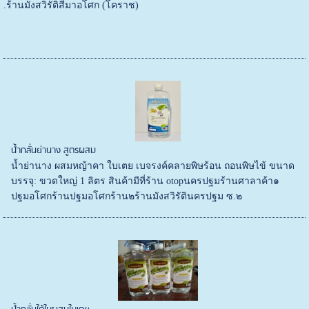
.ร้านมังสวิรัติสีมาอโศก (โคราช)
น้ำกลั่นย่านาง สูตรผสม
น้ำย่านาง ผสมหญ้าคา ใบเตย เบจรงค์คลายพิษร้อน ถอนพิษไข้ ขนาด
บรรจุ: ขวดใหญ่ 1 ลิตร สินค้ามีที่ร้าน otopนครปฐมร้านศาลาค้า๑
ปฐมอโศกร้านปฐมอโศกร้าน๒ร้านมังสวิรัตินครปฐม ซ.๒