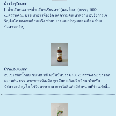
น้ำกลั่นทุเรียนเทศ
[iiน้ำกลั่นคุณภาพน้ำกลั่นทุเรียนเทศ (ผสมใบเตย)บรรจุ 1000
cc.สรรพคุณ: บรรเทาอารท้องอืด ลดความดันเบาหวาน ยับยั้งการเจ
ริญติบโตของเซลล์ามะเร็ง ช่วยขยายและบำรุงหลอดเลือด ขับส
ปัสสาวะบำรุ...
น้ำกลั่นอบเชยเทศ
อบเชยสกัดน้ำอบเชยเทศ ชนิดเข้มข้นบรรจุ 450 cc.สรรพคุณ: ช่วยลด
ความดัน บรรเทาอาการท้องอืด จุกเสียด แก้ลมวิงเวียน ช่วยขับ
ปัสสาวะบำรุงไต ใช้จิบบรรเทาอาการไอสินค้ามีจำหน่ายที่ร้าน.รังผึ้...