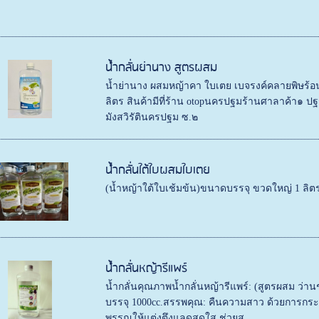
น้ำกลั่นย่านาง สูตรผสม
น้ำย่านาง ผสมหญ้าคา ใบเตย เบจรงค์คลายพิษร้อ
ลิตร สินค้ามีที่ร้าน otopนครปฐมร้านศาลาค้า๑
มังสวิรัตินครปฐม ซ.๒
น้ำกลั่นใต้ใบผสมใบเตย
(น้ำหญ้าใต้ใบเช้มข้น)ขนาดบรรจุ ขวดใหญ่ 1 ลิตร 
น้ำกลั่นหญ้ารีแพร์
น้ำกลั่นคุณภาพน้ำกลั่นหญ้ารีแพร์: (สูตรผสม ว่
บรรจุ 1000cc.สรรพคุณ: คืนความสาว ด้วยการกระช
พรรณให้แต่งตึงแลดูสดใส ช่วยส...