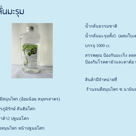
ั่นมะรุม
น้ำกลั่นธรรมชาติ
น้ำกลั่นมะรุมทั้ง5 (ผสมใบเ
บรรจุ 1000 cc.
สรรพคุณ ป้องกันมะเร็ง ลด
ป้องกันโรคตามัวและตาต้อ 
สินค้ามีจำหน่ายที่
.ร้านจนดีสมุนไพร ซ.นวมินท
มีสมุนไพร (อ้อมน้อย สมุทรสาคร)
ภูมิรักษ์ สันติอโศก
ลาค้า2 ปฐมอโศก
ผึ้งสมุนไพร หน้าปฐมอโศก