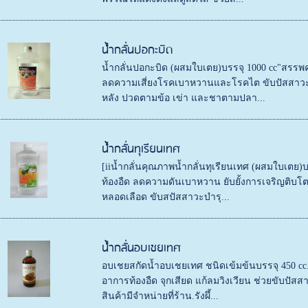
น้ำกลั่นปอกะบิด
น้ำกลั่นปอกะบิด (ผสมใบเตย)บรรจุ 1000 cc"สรร
ลดความเสี่ยงโรคเบาหวานและโรคไต ขับปัสสาวะ
หลัง ปวดตามข้อ เข่า และชาตามปลา...
น้ำกลั่นทุเรียนเทศ
[iiน้ำกลั่นคุณภาพน้ำกลั่นทุเรียนเทศ (ผสมใบเตย
ท้องอืด ลดความดันเบาหวาน ยับยั้งการเจริญติบ
หลอดเลือด ขับสปัสสาวะบำรุ...
น้ำกลั่นอบเชยเทศ
อบเชยสกัดน้ำอบเชยเทศ ชนิดเข้มข้นบรรจุ 450 c
อาการท้องอืด จุกเสียด แก้ลมวิงเวียน ช่วยขับปั
สินค้ามีจำหน่ายที่ร้าน.รังผึ้...