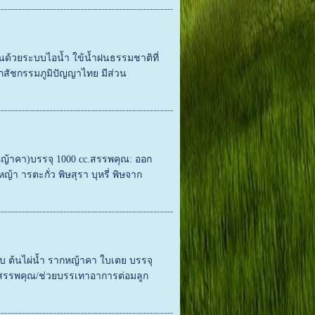
นด้วยระบบไอน้ำ ใข้น้ำฝนธรรมชาติที่
ภสัชกรรมภูมิปัญญาไทย มีส่วน
หญ้าคา)บรรจุ 1000 cc.สรรพคุณ: ออก
ญ้า ารตะกั่ว พิษสุรา บุหรี่ พิษจาก
กอบ ต้นไผ่น้ำ รากหญ้าคา ใบเตย บรรจุ
 สรรพคุณ/ช่วยบรรเทาอาการต่อมลูก