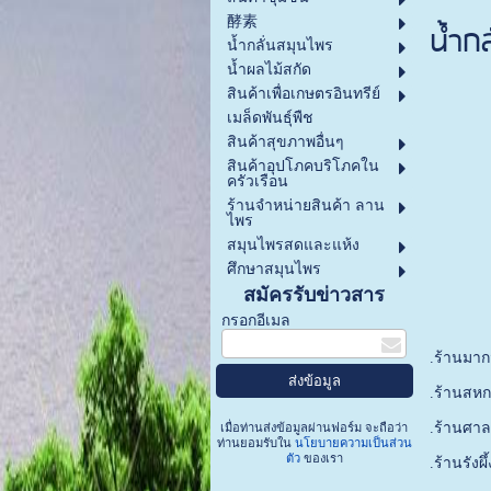
酵素
น้ำกล
น้ำกลั่นสมุนไพร
น้ำผลไม้สกัด
สินค้าเพื่อเกษตรอินทรีย์
เมล็ดพันธุ์พืช
สินค้าสุขภาพอื่นๆ
สินค้าอุปโภคบริโภคใน
ครัวเรือน
ร้านจำหน่ายสินค้า ลาน
ไพร
สมุนไพรสดและแห้ง
ศึกษาสมุนไพร
สมัครรับข่าวสาร
กรอกอีเมล
.ร้านมาก
.ร้านสหกร
.ร้านศา
เมื่อท่านส่งข้อมูลผ่านฟอร์ม จะถือว่า
ท่านยอมรับใน
นโยบายความเป็นส่วน
ตัว
ของเรา
.ร้านรัง