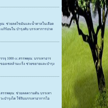
พคุณ: ช่วยลดไขมันและน้ำตาลในเลือด
แก้ร้อนใน บำรุงตับ บรรเทาการปวด
)บรรจุ 1000 cc.สรรพคุณ: บรรเทาอาร
โตของเซลล์ามะเร็ง ช่วยขยายและบำรุง
c.สรรพคุณ: ช่วยลดความดัน บรรเทา
สสาวะบำรุงไต ใช้จิบบรรเทาอาการไอ