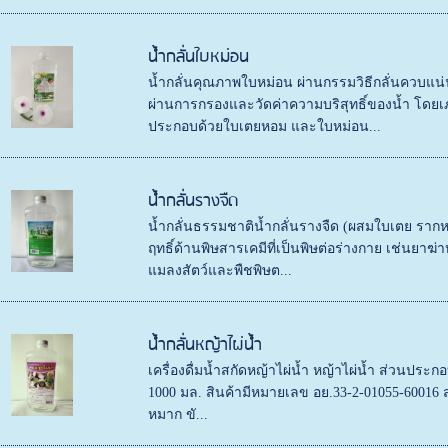
น้ำกลั่นใบหม่อน
น้ำกลั่นคุณภาพใบหม่อน ผ่านกรรมวิธีกลั่นควบแน่
ผ่านการกรองและวัดค่าความบริสุทธิ์ของน้ำ โดยเ
ประกอบด้วยใบเตยหอม และใบหม่อน...
น้ำกลั่นรางจืด
น้ำกลั่นธรรมชาติน้ำกลั่นรางจืด (ผสมใบเตย ราก
ฤทธิ์ด้านพิษสารเคมีที่เป็นพิษต่อร่างกาย เช่นยาฆ่าห
แมลงสัตว์และพืชพิษต...
น้ำกลั่นหญ้าไผ่น้ำ
เครื่องดื่มน้ำสกัดหญ้าไผ่น้ำ หญ้าไผ่น้ำ ส่วนประ
1000 มล. สินค้ามีหมายเลข อย.33-2-01055-60016
หมาก ขั...