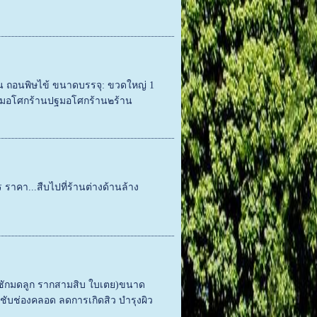
น ถอนพิษไข้ ขนาดบรรจุ: ขวดใหญ่ 1
 ปฐมอโศกร้านปฐมอโศกร้าน๒ร้าน
ราคา...สืบไปที่ร้านต่างด้านล้าง
านชักมดลูก รากสามสิบ ใบเตย)ขนาด
ับช่องคลอด ลดการเกิดสิว บำรุงผิว