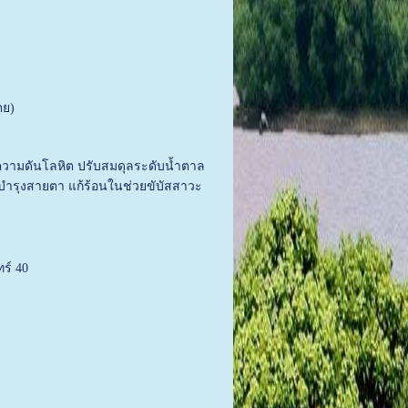
ตย)
ความดันโลหิต ปรับสมดุลระดับน้ำตาล
บำรุงสายตา แก้ร้อนในช่วยขับัสสาวะ
ร์ 40