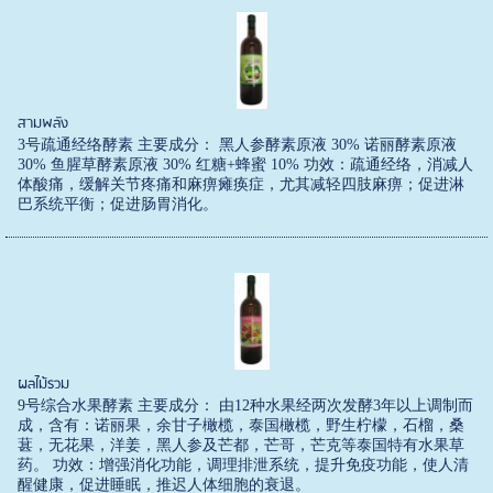
สามพลัง
3号疏通经络酵素 主要成分： 黑人参酵素原液 30% 诺丽酵素原液
30% 鱼腥草酵素原液 30% 红糖+蜂蜜 10% 功效：疏通经络，消减人
体酸痛，缓解关节疼痛和麻痹瘫痪症，尤其减轻四肢麻痹；促进淋
巴系统平衡；促进肠胃消化。
ผลไม้รวม
9号综合水果酵素 主要成分： 由12种水果经两次发酵3年以上调制而
成，含有：诺丽果，余甘子橄榄，泰国橄榄，野生柠檬，石榴，桑
葚，无花果，洋姜，黑人参及芒都，芒哥，芒克等泰国特有水果草
药。 功效：增强消化功能，调理排泄系统，提升免疫功能，使人清
醒健康，促进睡眠，推迟人体细胞的衰退。