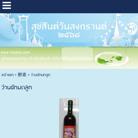
www lanprai.com
สู่สังคมปลอดภัย สร้างโลกที่สดใส ใส่ใจต่อชีวิตและสิ่งแวดล้อม
หน้าแรก
>
酵素
>
ว่านชักมดลูก
ว่านชักมดลูก