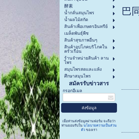
酵素
巴
น้ำกลั่นสมุนไพร
น้ำผลไม้สกัด
สินค้าเพื่อเกษตรอินทรีย์
เมล็ดพันธุ์พืช
สินค้าสุขภาพอื่นๆ
สินค้าอุปโภคบริโภคใน
ครัวเรือน
ร้านจำหน่ายสินค้า ลาน
ไพร
สมุนไพรสดและแห้ง
ศึกษาสมุนไพร
สมัครรับข่าวสาร
กรอกอีเมล
เมื่อท่านส่งข้อมูลผ่านฟอร์ม จะถือว่า
ท่านยอมรับใน
นโยบายความเป็นส่วน
ตัว
ของเรา