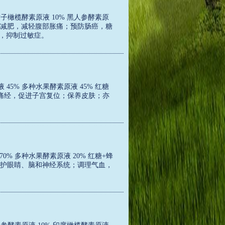
甘子橄榄酵素原液 10% 黑人参酵素原
便秘，减肥，减轻腹部胀痛；预防肠癌，糖
力，抑制过敏症。
45% 多种水果酵素原液 45% 红糖
解痛经，促进子宫复位；保养皮肤；亦
0% 多种水果酵素原液 20% 红糖+蜂
；保护眼睛、脑和神经系统；调理气血，