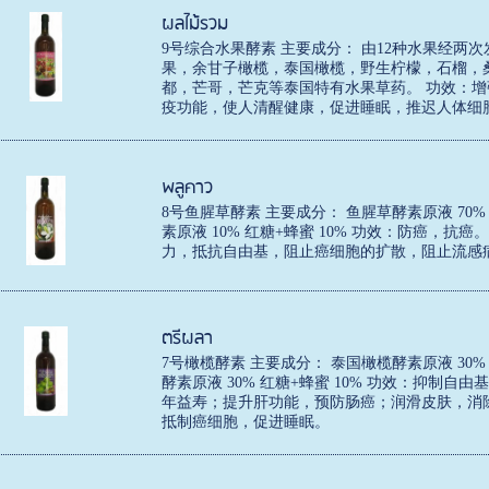
ผลไม้รวม
9号综合水果酵素 主要成分： 由12种水果经两
果，余甘子橄榄，泰国橄榄，野生柠檬，石榴，
都，芒哥，芒克等泰国特有水果草药。 功效：
疫功能，使人清醒健康，促进睡眠，推迟人体细
พลูคาว
8号鱼腥草酵素 主要成分： 鱼腥草酵素原液 70%
素原液 10% 红糖+蜂蜜 10% 功效：防癌，
力，抵抗自由基，阻止癌细胞的扩散，阻止流感
ตรีผลา
7号橄榄酵素 主要成分： 泰国橄榄酵素原液 30%
酵素原液 30% 红糖+蜂蜜 10% 功效：抑制
年益寿；提升肝功能，预防肠癌；润滑皮肤，消
抵制癌细胞，促进睡眠。