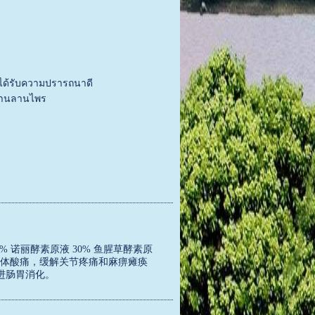
บความปรารถนาดี
นไพร
% 诺丽酵素原液 30% 鱼腥草酵素原
消减人体酸痛，缓解关节疼痛和麻痹瘫痪
进肠胃消化。