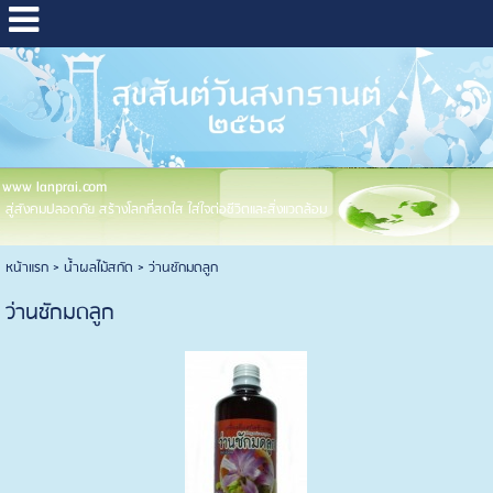
www lanprai.com
สู่สังคมปลอดภัย สร้างโลกที่สดใส ใส่ใจต่อชีวิตและสิ่งแวดล้อม
หน้าแรก
>
น้ำผลไม้สกัด
>
ว่านชักมดลูก
ว่านชักมดลูก