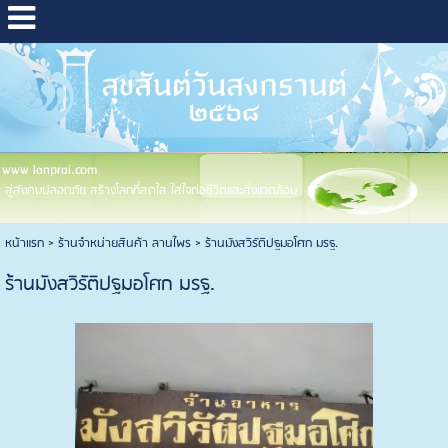
www lanprai.com
สู่สังคมปลอดภัย สร้างโลกที่สดใส ใส่ใจต่อชีวิตและสิ่งแวดล้อม
หน้าแรก
>
ร้านจำหน่ายสินค้า ลานไพร
>
ร้านมังสวิรัติปฐมอโศก มรฐ.
ร้านมังสวิรัติปฐมอโศก มรฐ.