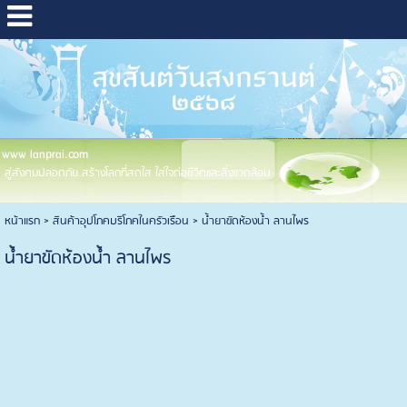
www lanprai.com
สู่สังคมปลอดภัย สร้างโลกที่สดใส ใส่ใจต่อชีวิตและสิ่งแวดล้อม
หน้าแรก
> สินค้าอุปโภคบริโภคในครัวเรือน >
น้ำยาขัดห้องน้ำ ลานไพร
น้ำยาขัดห้องน้ำ ลานไพร