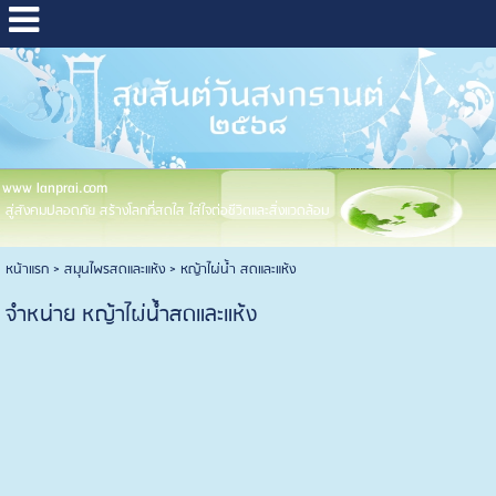
www lanprai.com
สู่สังคมปลอดภัย สร้างโลกที่สดใส ใส่ใจต่อชีวิตและสิ่งแวดล้อม
หน้าแรก
>
สมุนไพรสดและแห้ง
>
หญ้าไผ่น้ำ สดและแห้ง
จำหน่าย หญ้าไผ่น้ำสดและแห้ง